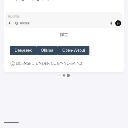
聊天
Deepseek
Ollama
Open-Webui
LICENSED UNDER CC BY-NC-SA 4.0