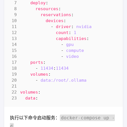
deploy
:
resources
:
reservations
:
devices
:
- 
driver
:
nvidia
count
:
1
capabilities
:
- 
gpu
- 
compute
- 
video
ports
:
- 
11434
:
11434
volumes
:
- 
data:/root/.ollama
volumes
:
data
:
docker-compose up -
执行以下命令启动服务：
d