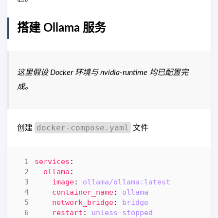
搭建 Ollama 服务
这里假设 Docker 环境与 nvidia-runtime 均已配置完
成。
docker-compose.yaml
创建
文件
services
:
ollama
:
image
:
ollama/ollama:latest
container_name
:
ollama
network_bridge
:
bridge
restart
:
unless-stopped