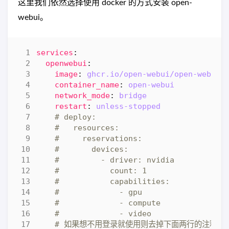
这里我们依然选择使用 docker 的方式安装 open-
webui。
services
:
openwebui
:
image
:
ghcr.io/open-webui/open-webui:
container_name
:
open-webui
network_mode
:
bridge
restart
:
unless-stopped
# deploy:
#   resources:
#     reservations:
#       devices:
#         - driver: nvidia
#           count: 1
#           capabilities:
#             - gpu
#             - compute
#             - video
# 如果想不用登录就使用则去掉下面两行的注释