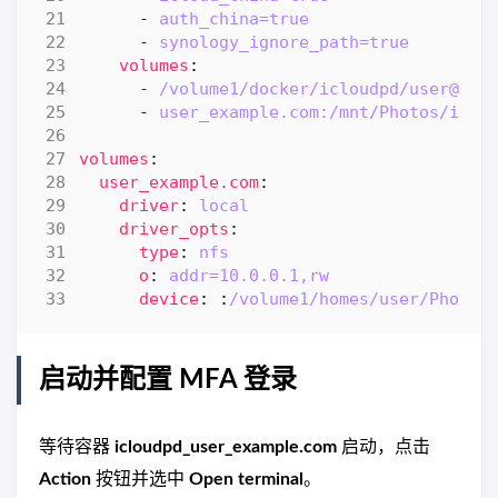
- 
auth_china=true
- 
synology_ignore_path=true
volumes
:
- 
/volume1/docker/icloudpd/
user@exa
- 
user_example.com:/mnt/Photos/iClo
volumes
:
user_example.com
:
driver
:
local
driver_opts
:
type
:
nfs
o
:
addr=10.0.0.1,rw
device
:
:
/volume1/homes/user/Photos
启动并配置 MFA 登录
等待容器
icloudpd_user_example.com
启动，点击
Action
按钮并选中
Open terminal
。