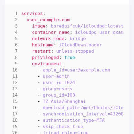
services
:
user_example.com
:
image
:
boredazfcuk/icloudpd:latest
container_name
:
icloudpd_user_example
network_mode
:
bridge
hostname
:
iCloudDownloader
restart
:
unless-stopped
privileged
:
true
environment
:
- 
apple_id=user@example.com
- 
user=admin
- 
user_id=1024
- 
group=users
- 
group_id=100
- 
TZ=Asia/Shanghai
- 
download_path=/mnt/Photos/iCloud
- 
synchronisation_interval=43200
- 
authentication_type=MFA
- 
skip_check=true
- 
icloud_china=true